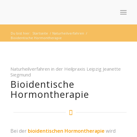
Du bist hier:
Startseite
/
Naturheilverfahren
/
Bioidentische Hormontherapie
Naturheilverfahren in der Heilpraxis Leipzig Jeanette
Siegmund
Bioidentische
Hormontherapie
Bei der
bioidentischen Hormon
therapie
wird